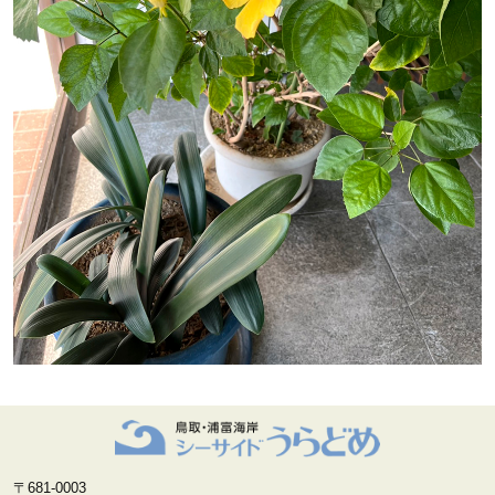
〒681-0003