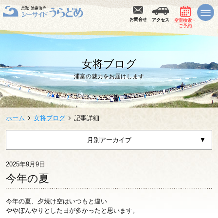
お問合せ
アクセス
空室検索・
ご予約
女将ブログ
浦富の魅力をお届けします
ホーム
女将ブログ
記事詳細
月別アーカイブ
2025年9月9日
今年の夏
今年の夏、夕焼け空はいつもと違い
ややぼんやりとした日が多かったと思います。