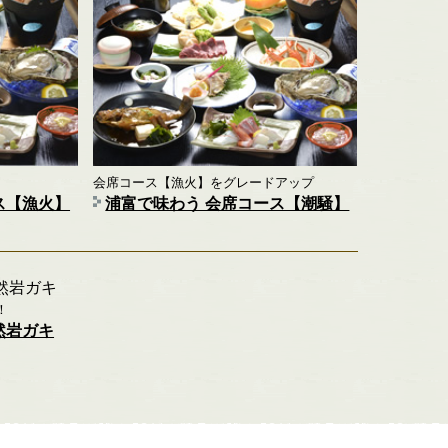
会席コース【漁火】をグレードアップ
ス【漁火】
浦富で味わう 会席コース【潮騒】
！
然岩ガキ