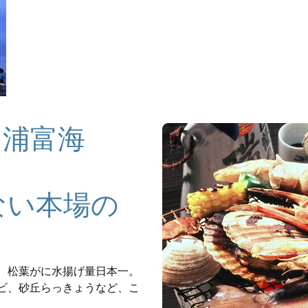
・浦富海
ない本場の
、松葉がに水揚げ量日本一。
ビ、砂丘らっきょうなど、こ