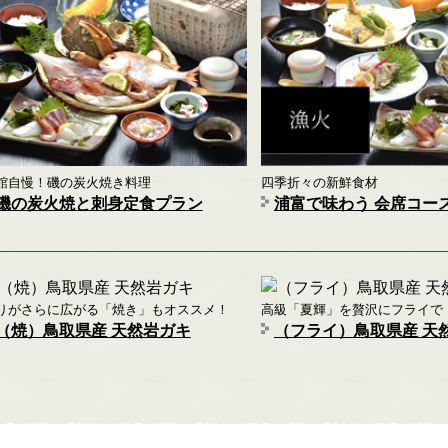
館自慢！磯の炭火焼き料理
四季折々の新鮮食材
磯の炭火焼と刺身定食プラン
浦富で味わう 会席コー
りがさらに広がる「焼き」もオススメ！
高級「夏輝」を贅沢にフライで
（焼）鳥取県産 天然岩ガキ
（フライ）鳥取県産 天