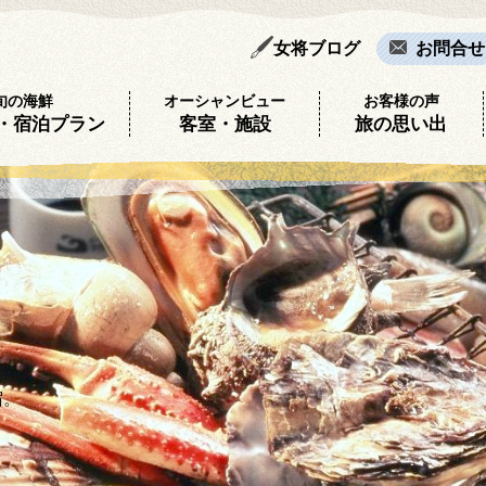
女将ブログ
お問合せ
旬の海鮮
オーシャンビュー
お客様の声
・宿泊プラン
客室・施設
旅の思い出