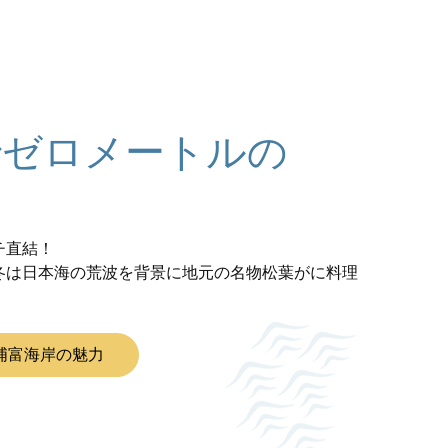
でゼロメートルの
チ直結！
冬は日本海の荒波を背景に地元の名物松葉がに料理
浦富海岸の魅力