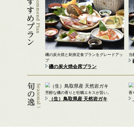
磯の炭火焼と刺身定食プランをグレードアッ
当
プ
磯の炭火焼会席プラン
芳醇な磯の香りと牡蠣エキスが旨い。
香
（生）鳥取県産 天然岩ガキ