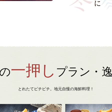
一押し
の
プラン・
とれたてピチピチ。地元自慢の海鮮料理！