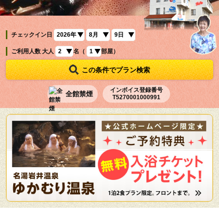
チェックイン日
ご利用人数
大人
名（
部屋）
この条件でプラン検索
インボイス登録番号
全館禁煙
T5270001000991