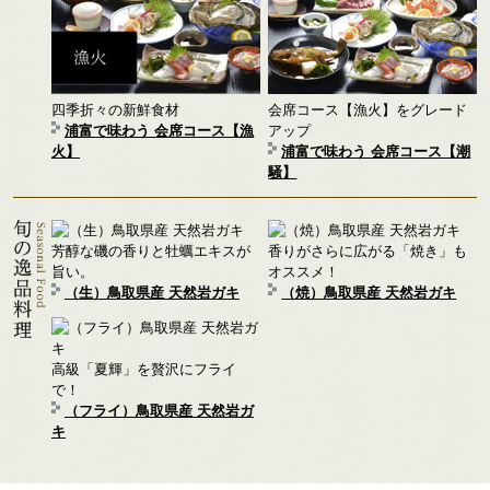
四季折々の新鮮食材
会席コース【漁火】をグレード
浦富で味わう 会席コース【漁
アップ
火】
浦富で味わう 会席コース【潮
騒】
芳醇な磯の香りと牡蠣エキスが
香りがさらに広がる「焼き」も
旨い。
オススメ！
（生）鳥取県産 天然岩ガキ
（焼）鳥取県産 天然岩ガキ
高級「夏輝」を贅沢にフライ
で！
（フライ）鳥取県産 天然岩ガ
キ