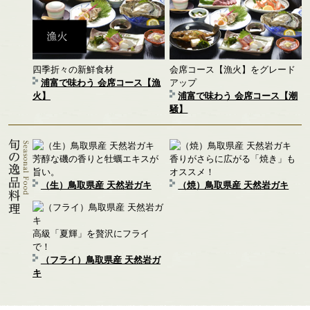
四季折々の新鮮食材
会席コース【漁火】をグレード
浦富で味わう 会席コース【漁
アップ
火】
浦富で味わう 会席コース【潮
騒】
芳醇な磯の香りと牡蠣エキスが
香りがさらに広がる「焼き」も
旨い。
オススメ！
（生）鳥取県産 天然岩ガキ
（焼）鳥取県産 天然岩ガキ
高級「夏輝」を贅沢にフライ
で！
（フライ）鳥取県産 天然岩ガ
キ