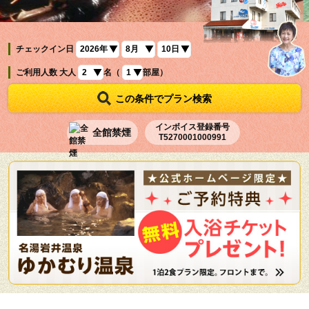
チェックイン日
ご利用人数
大人
名（
部屋）
この条件でプラン検索
インボイス登録番号
全館禁煙
T5270001000991