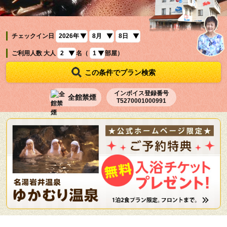
チェックイン日
ご利用人数
大人
名（
部屋）
この条件でプラン検索
インボイス登録番号
全館禁煙
T5270001000991