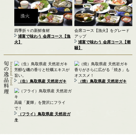
四季折々の新鮮食材
会席コース【漁火】をグレード
浦富で味わう 会席コース【漁
アップ
火】
浦富で味わう 会席コース【潮
騒】
芳醇な磯の香りと牡蠣エキスが
香りがさらに広がる「焼き」も
旨い。
オススメ！
（生）鳥取県産 天然岩ガキ
（焼）鳥取県産 天然岩ガキ
高級「夏輝」を贅沢にフライ
で！
（フライ）鳥取県産 天然岩ガ
キ